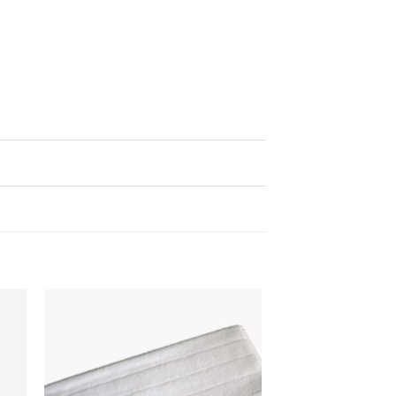
ter
Ajouter
iste
à la liste
de
its
souhaits