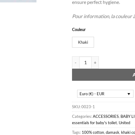
ensure perfect hygiene.
Pour information, la couleur à l
Couleur
Khaki
Damask washcloth with elastic 
Euro (€) - EUR
SKU:
0023-1
Categories:
ACCESSORIES
,
BABY L
essentials for baby's toilet
,
United
Tags:
100% cotton
,
damask
,
khaki co