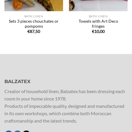
BATH LINEN
BATH LINEN
Sets 3 pieces chouchates or
Towels with Art Deco
pompoms
fringes
€
87,50
€
10,00
BALZATEX
Creator of household linen, Balzatex has been dressing each
room in your home since 1978.
Products of impeccable quality, designed and manufactured
in its own workshops, which combine both Moroccan
craftsmanship and the latest trends.