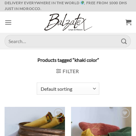
Skip
DELIVERY EVERYWHERE IN THE WORLD
, FREE FROM 1000 DHS
JUST IN MOROCCO.
to
content
Search
for:
Products tagged “khaki color”
FILTER
Ajouter
Ajouter
à la liste
à la liste
de
de
souhaits
souhaits