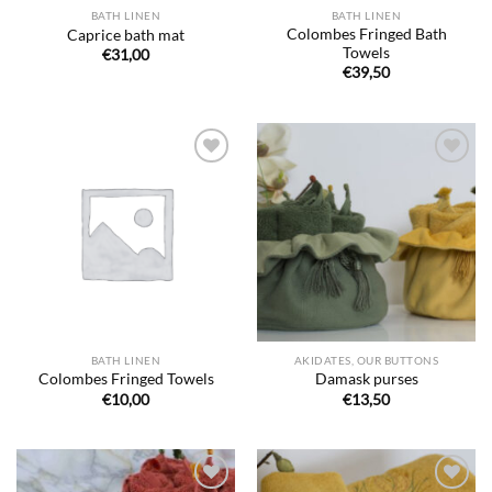
BATH LINEN
BATH LINEN
Colombes Fringed Bath
Caprice bath mat
Towels
€
31,00
€
39,50
Ajouter
Ajouter
à la liste
à la liste
de
de
souhaits
souhaits
BATH LINEN
AKIDATES, OUR BUTTONS
Colombes Fringed Towels
Damask purses
€
10,00
€
13,50