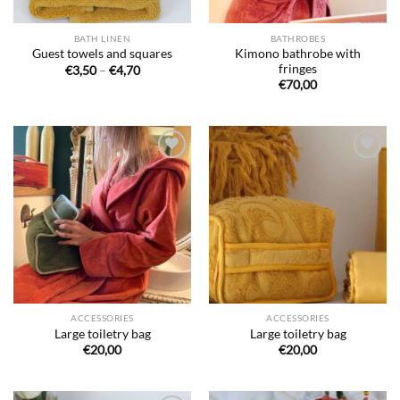
BATH LINEN
BATHROBES
Kimono bathrobe with
Guest towels and squares
fringes
Price
€
3,50
–
€
4,70
range:
€
70,00
€3,50
through
€4,70
Ajouter
Ajouter
à la liste
à la liste
de
de
souhaits
souhaits
ACCESSORIES
ACCESSORIES
Large toiletry bag
Large toiletry bag
€
20,00
€
20,00