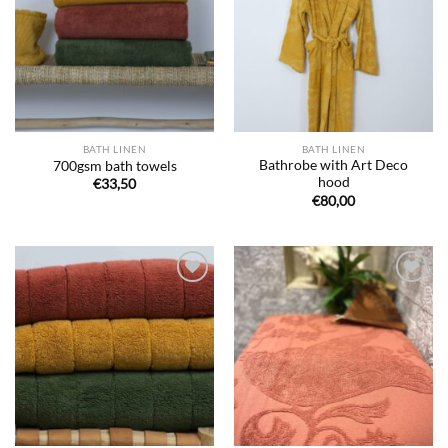
de
de
souhaits
souhaits
BATH LINEN
BATH LINEN
Bathrobe with Art Deco
700gsm bath towels
hood
€
33,50
€
80,00
Ajouter
Ajouter
à la liste
à la liste
de
de
souhaits
souhaits