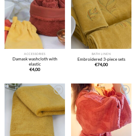
Ajouter
Ajouter
à la liste
à la liste
de
de
souhaits
souhaits
ACCESSORIES
BATH LINEN
Damask washcloth with
Embroidered 3-piece sets
elastic
€
74,00
€
4,00
Ajouter
Ajouter
à la liste
à la liste
de
de
souhaits
souhaits