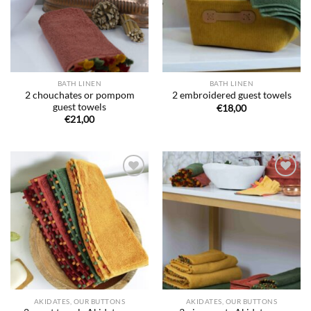
BATH LINEN
BATH LINEN
2 chouchates or pompom
2 embroidered guest towels
guest towels
€
18,00
€
21,00
Ajouter
Ajouter
à la liste
à la liste
de
de
souhaits
souhaits
AKIDATES, OUR BUTTONS
AKIDATES, OUR BUTTONS