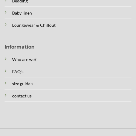
Bedding
Baby linen
Loungewear & Chillout
Information
Who are we?
FAQ's
size guide
s
contact us