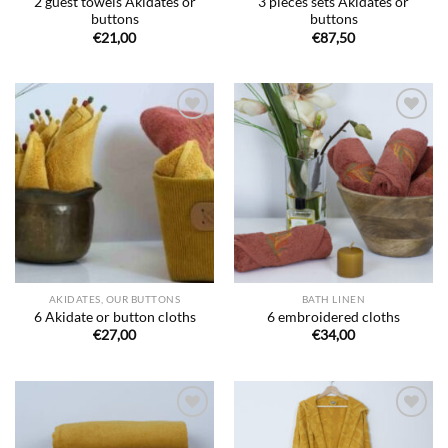
2 guest towels Akidates or
3 pieces sets Akidates or
buttons
buttons
€
21,00
€
87,50
Ajouter
Ajouter
à la liste
à la liste
de
de
souhaits
souhaits
AKIDATES, OUR BUTTONS
BATH LINEN
6 Akidate or button cloths
6 embroidered cloths
€
27,00
€
34,00
Ajouter
Ajouter
à la liste
à la liste