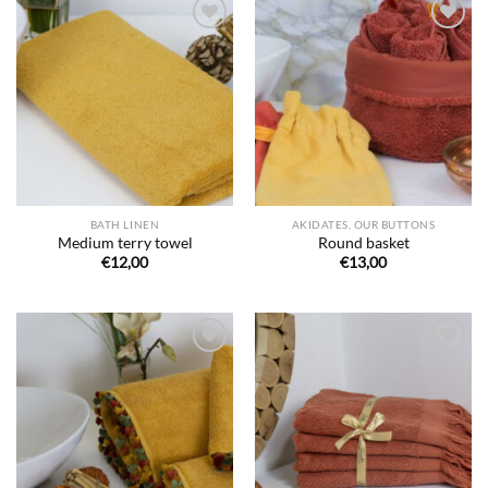
Ajouter
Ajouter
à la liste
à la liste
de
de
souhaits
souhaits
BATH LINEN
AKIDATES, OUR BUTTONS
Medium terry towel
Round basket
€
12,00
€
13,00
Ajouter
Ajouter
à la liste
à la liste
de
de
souhaits
souhaits