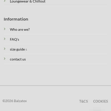
Loungewear & Chillout
Information
Who are we?
FAQ's
size guide
s
contact us
©2026 Balzatex
T&CS
COOKIES