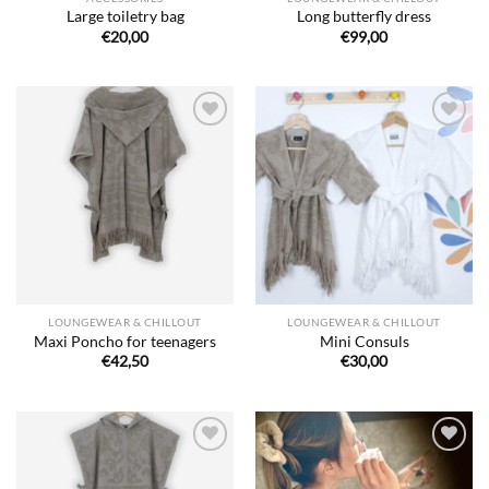
Large toiletry bag
Long butterfly dress
€
20,00
€
99,00
Ajouter
Ajouter
à la liste
à la liste
de
de
souhaits
souhaits
LOUNGEWEAR & CHILLOUT
LOUNGEWEAR & CHILLOUT
Maxi Poncho for teenagers
Mini Consuls
€
42,50
€
30,00
Ajouter
Ajouter
à la liste
à la liste