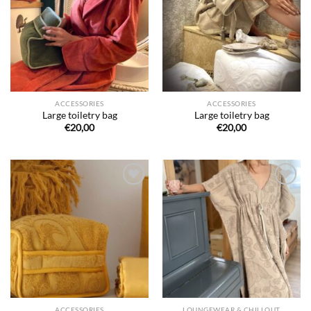
de
de
souhaits
souhaits
ACCESSORIES
ACCESSORIES
Large toiletry bag
Large toiletry bag
€
20,00
€
20,00
Ajouter
Ajouter
à la liste
à la liste
de
de
souhaits
souhaits
ACCESSORIES
LOUNGEWEAR & CHILLOUT