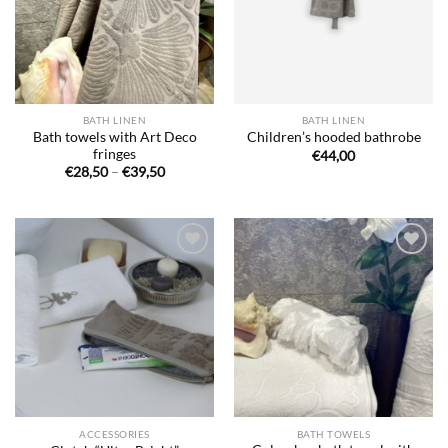
BATH LINEN
BATH LINEN
Bath towels with Art Deco
Children’s hooded bathrobe
fringes
€
44,00
Price
€
28,50
–
€
39,50
range:
€28,50
through
€39,50
Ajouter
Ajouter
à la liste
à la liste
de
de
souhaits
souhaits
ACCESSORIES
BATH TOWELS