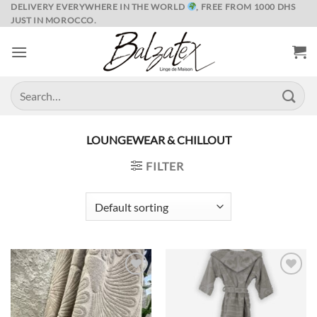
Skip
DELIVERY EVERYWHERE IN THE WORLD
, FREE FROM 1000 DHS
JUST IN MOROCCO.
to
content
Search
for:
LOUNGEWEAR & CHILLOUT
FILTER
Ajouter
Ajouter
à la liste
à la liste
de
de
souhaits
souhaits