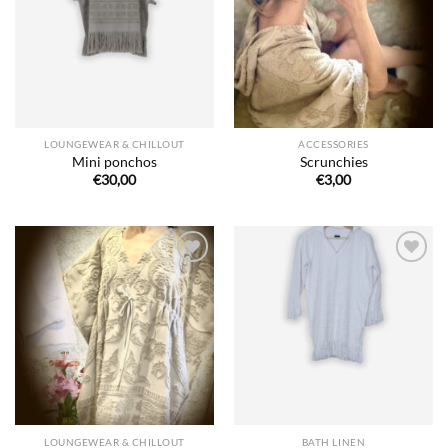
de
de
souhaits
souhaits
LOUNGEWEAR & CHILLOUT
ACCESSORIES
Mini ponchos
Scrunchies
€
30,00
€
3,00
Ajouter
Ajouter
à la liste
à la liste
de
de
souhaits
souhaits
LOUNGEWEAR & CHILLOUT
BATH LINEN